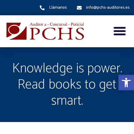
Llámanos
info@pchs-auditores.es
Knowledge is power.
Abrir
Read books to get
smart.