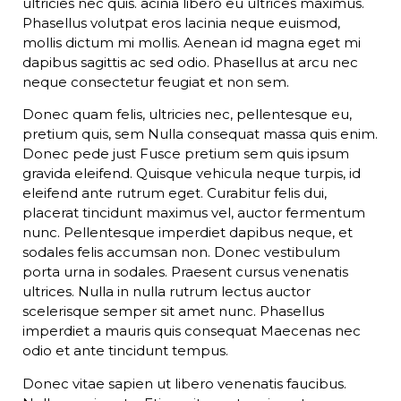
ultricies nec quis. acinia libero eu ultrices maximus.
Phasellus volutpat eros lacinia neque euismod,
mollis dictum mi mollis. Aenean id magna eget mi
dapibus sagittis ac sed odio. Phasellus at arcu nec
neque consectetur feugiat et non sem.
Donec quam felis, ultricies nec, pellentesque eu,
pretium quis, sem Nulla consequat massa quis enim.
Donec pede just Fusce pretium sem quis ipsum
gravida eleifend. Quisque vehicula neque turpis, id
eleifend ante rutrum eget. Curabitur felis dui,
placerat tincidunt maximus vel, auctor fermentum
nunc. Pellentesque imperdiet dapibus neque, et
sodales felis accumsan non. Donec vestibulum
porta urna in sodales. Praesent cursus venenatis
ultrices. Nulla in nulla rutrum lectus auctor
scelerisque semper sit amet nunc. Phasellus
imperdiet a mauris quis consequat Maecenas nec
odio et ante tincidunt tempus.
Donec vitae sapien ut libero venenatis faucibus.